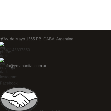
Av. de Mayo 1365 PB, CABA, Argentina
541143837350
info@emanantial.com.ar
Instagram
Facebook