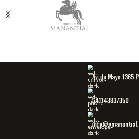
Av. de Mayo 1365 
541143837350
info@emanantial.