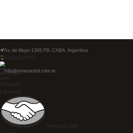
Av. de Mayo 1365 PB, CABA, Argentina
541143837350
info@emanantial.com.ar
Instagram
Facebook
Mercado Libre