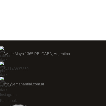
Av. de Mayo 1365 PB, CABA, Argentina
541143837350
info@emanantial.com.ar
Instagram
Facebook