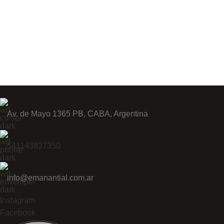
Av. de Mayo 1365 PB, CABA, Argentina
541143837350
info@emanantial.com.ar
Instagram
Facebook