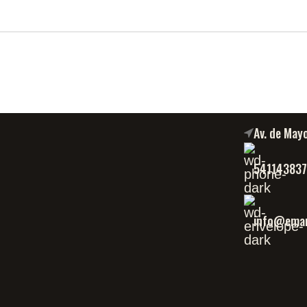
Av. de May
54114383
info@eman