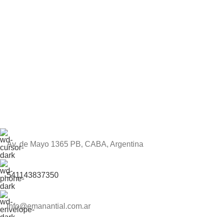
Av. de Mayo 1365 PB, CABA, Argentina
541143837350
info@emanantial.com.ar