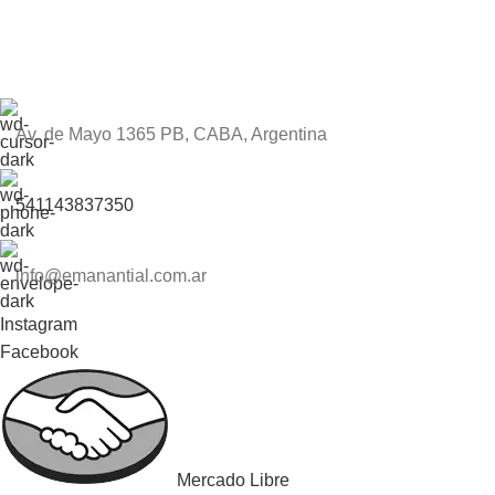
Av. de Mayo 1365 PB, CABA, Argentina
541143837350
info@emanantial.com.ar
Instagram
Facebook
Mercado Libre