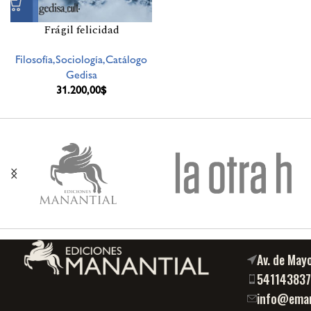
Frágil felicidad
Filosofía,Sociología,Catálogo
Gedisa
31.200,00
$
Av. de May
54114383
info@eman