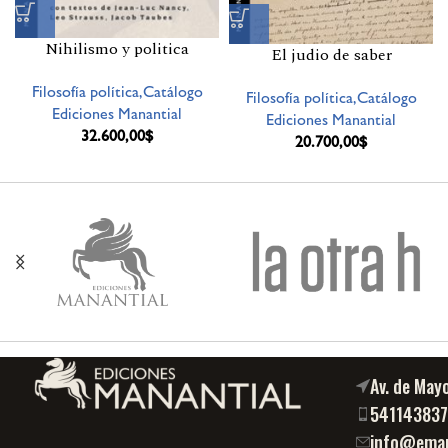
Nihilismo y politica
El judio de saber
Filosofía política,Catálogo
Filosofía política,Catálogo
Ediciones Manantial
Ediciones Manantial
32.600,00
$
20.700,00
$
Av. de May
54114383
info@eman