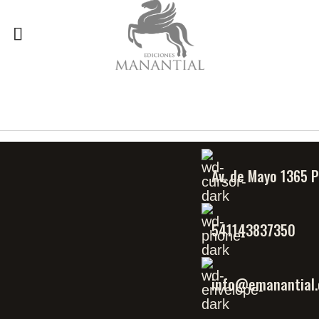
Av. de Mayo 1365 
541143837350
info@emanantial.