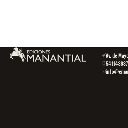
Av. de May
54114383
info@eman