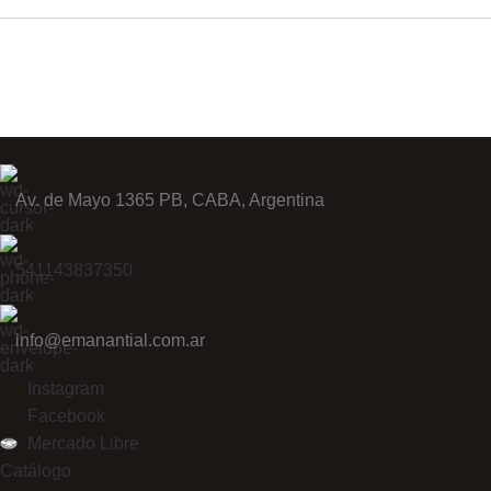
Av. de Mayo 1365 PB, CABA, Argentina
541143837350
info@emanantial.com.ar
Instagram
Facebook
Mercado Libre
Catálogo