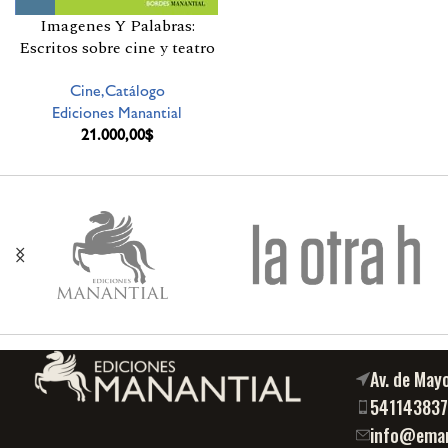
Imagenes Y Palabras:
Escritos sobre cine y teatro
Cine,Catálogo
Ediciones Manantial
21.000,00
$
Av. de May
54114383
info@eman