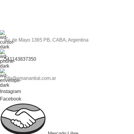
Av. de Mayo 1365 PB, CABA, Argentina
541143837350
info@emanantial.com.ar
Instagram
Facebook
Mercado Libre