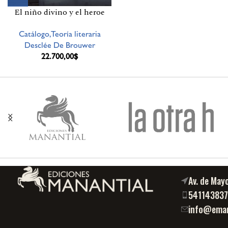
El niño divino y el heroe
Catálogo,Teoría literaria
Desclée De Brouwer
22.700,00
$
Av. de May
54114383
info@eman