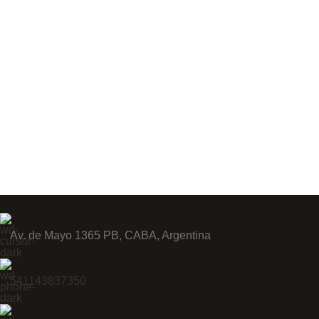
Av. de Mayo 1365 PB, CABA, Argentina
541143837350