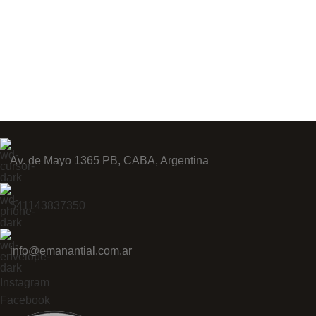
Av. de Mayo 1365 PB, CABA, Argentina
541143837350
info@emanantial.com.ar
Instagram
Facebook