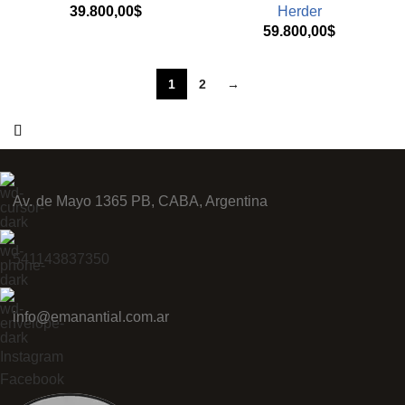
39.800,00
$
Herder
59.800,00
$
1
2
→
Av. de Mayo 1365 PB, CABA, Argentina
541143837350
info@emanantial.com.ar
Instagram
Facebook