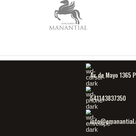
Av. de Mayo 1365 
541143837350
info@emanantial.