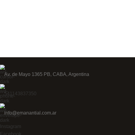
Av. de Mayo 1365 PB, CABA, Argentina
541143837350
info@emanantial.com.ar
Instagram
Facebook