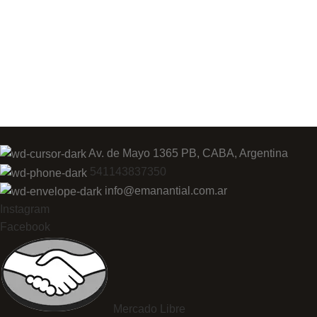
Av. de Mayo 1365 PB, CABA, Argentina
541143837350
info@emanantial.com.ar
Instagram
Facebook
Mercado Libre